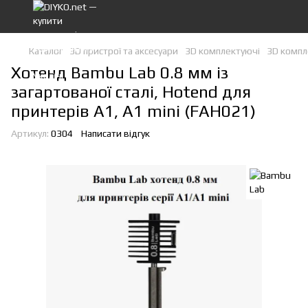
Каталог
3D пристрої та аксесуари
3D комплектуючі
3D компл
Хотенд Bambu Lab 0.8 мм із
загартованої сталі, Hotend для
принтерів A1, A1 mini (FAH021)
Артикул:
0304
Написати відгук