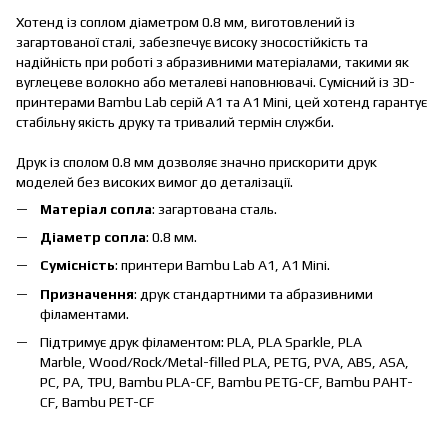
Хотенд із соплом діаметром 0.8 мм, виготовлений із
загартованої сталі, забезпечує високу зносостійкість та
надійність при роботі з абразивними матеріалами, такими як
вуглецеве волокно або металеві наповнювачі. Сумісний із 3D-
принтерами Bambu Lab серій A1 та A1 Mini, цей хотенд гарантує
стабільну якість друку та тривалий термін служби.
Друк із сполом 0.8 мм дозволяє значно прискорити друк
моделей без високих вимог до деталізації.
Матеріал сопла
: загартована сталь.
Діаметр сопла
: 0.8 мм.
Сумісність
: принтери Bambu Lab A1, A1 Mini.
Призначення
: друк стандартними та абразивними
філаментами.
Підтримує друк філаментом: PLA, PLA Sparkle, PLA
Marble, Wood/Rock/Metal-filled PLA, PETG, PVA, ABS, ASA,
PC, PA, TPU, Bambu PLA-CF, Bambu PETG-CF, Bambu PAHT-
CF, Bambu PET-CF