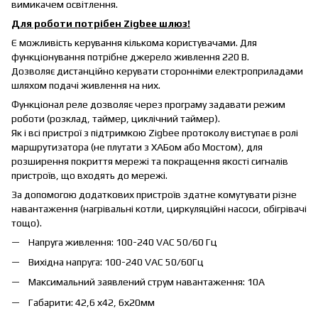
вимикачем освітлення.
Для роботи потрібен Zigbee шлюз!
Є можливість керування кількома користувачами. Для
функціонування потрібне джерело живлення 220 В.
Дозволяє дистанційно керувати сторонніми електроприладами
шляхом подачі живлення на них.
Функціонал реле дозволяє через програму задавати режим
роботи (розклад, таймер, циклічний таймер).
Як і всі пристрої з підтримкою Zigbee протоколу виступає в ролі
маршрутизатора (не плутати з ХАБом або Мостом), для
розширення покриття мережі та покращення якості сигналів
пристроїв, що входять до мережі.
За допомогою додаткових пристроїв здатне комутувати різне
навантаження (нагрівальні котли, циркуляційні насоси, обігрівачі
тощо).
Напруга живлення: 100-240 VAC 50/60 Гц
Вихідна напруга: 100-240 VAC 50/60Гц
Максимальний заявлений струм навантаження: 10А
Габарити: 42,6 х42, 6х20мм