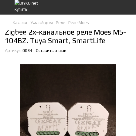
Каталог
Умный дом
Реле
Реле Moes
Zigbee 2х-канальное реле Moes MS-
104BZ. Tuya Smart, SmartLife
Артикул:
0034
Оставить отзыв