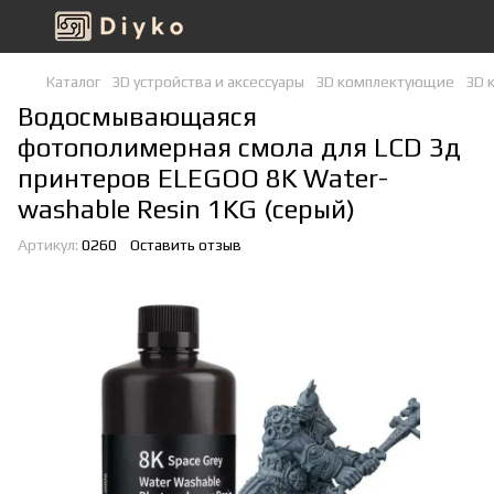
Каталог
3D устройства и аксессуары
3D комплектующие
3D 
Водосмывающаяся
фотополимерная смола для LCD 3д
принтеров ELEGOO 8K Water-
washable Resin 1KG (серый)
Артикул:
0260
Оставить отзыв