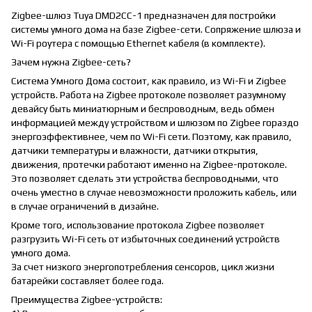
Zigbee-шлюз Tuya DMD2CC-1 предназначен для постройки
системы умного дома на базе Zigbee-сети. Сопряжение шлюза и
Wi-Fi роутера с помощью Ethernet кабеля (в комплекте).
Зачем нужна Zigbee-сеть?
Система Умного Дома состоит, как правило, из Wi-Fi и Zigbee
устройств. Работа на Zigbee протоколе позволяет разумному
девайсу быть миниатюрным и беспроводным, ведь обмен
информацией между устройством и шлюзом по Zigbee гораздо
энергоэффективнее, чем по Wi-Fi сети. Поэтому, как правило,
датчики температуры и влажности, датчики открытия,
движения, протечки работают именно на Zigbee-протоколе.
Это позволяет сделать эти устройства беспроводными, что
очень уместно в случае невозможности проложить кабель, или
в случае ограничений в дизайне.
Кроме того, использование протокола Zigbee позволяет
разгрузить Wi-Fi сеть от избыточных соединений устройств
умного дома.
За счет низкого энергопотребления сенсоров, цикл жизни
батарейки составляет более года.
Преимущества Zigbee-устройств: