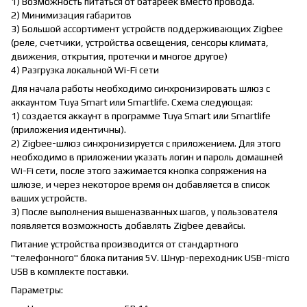
1) Возможность питаться от батареек вместо провода.
2) Минимизация габаритов
3) Большой ассортимент устройств поддерживающих Zigbee
(реле, счетчики, устройства освещения, сенсоры климата,
движения, открытия, протечки и многое другое)
4) Разгрузка локальной Wi-Fi сети
Для начала работы необходимо синхронизировать шлюз с
аккаунтом Tuya Smart или Smartlife. Схема следующая:
1) создается аккаунт в программе Tuya Smart или Smartlife
(приложения идентичны).
2) Zigbee-шлюз синхронизируется с приложением. Для этого
необходимо в приложении указать логин и пароль домашней
Wi-Fi сети, после этого зажимается кнопка сопряжения на
шлюзе, и через некоторое время он добавляется в список
ваших устройств.
3) После выполнения вышеназванных шагов, у пользователя
появляется возможность добавлять Zigbee девайсы.
Питание устройства производится от стандартного
"телефонного" блока питания 5V. Шнур-переходник USB-micro
USB в комплекте поставки.
Параметры: