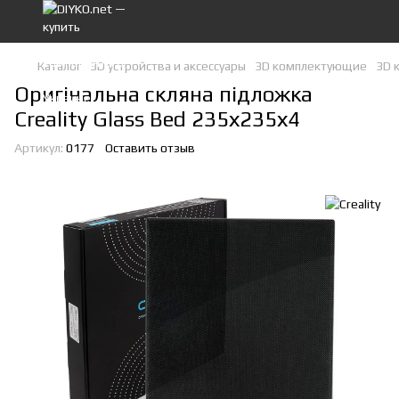
Каталог
3D устройства и аксессуары
3D комплектующие
3D 
Оригінальна скляна підложка
Creality Glass Bed 235х235х4
Артикул:
0177
Оставить отзыв