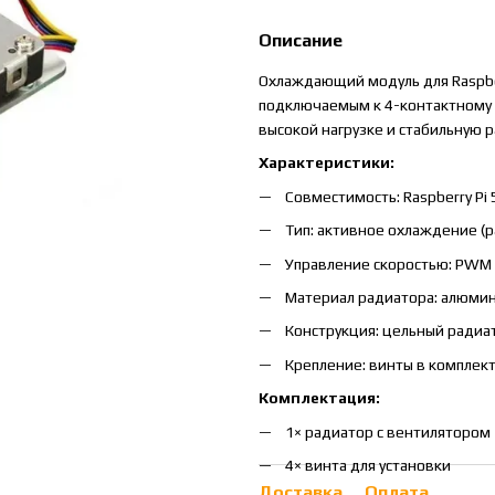
Описание
Охлаждающий модуль для Raspber
подключаемым к 4-контактному 
высокой нагрузке и стабильную р
Характеристики:
Совместимость: Raspberry Pi 
Тип: активное охлаждение (р
Управление скоростью: PWM 
Материал радиатора: алюми
Конструкция: цельный радиа
Крепление: винты в комплек
Комплектация:
1× радиатор с вентилятором
4× винта для установки
Доставка
Оплата