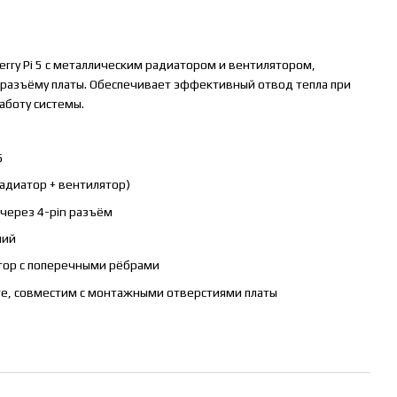
ry Pi 5 с металлическим радиатором и вентилятором,
разъёму платы. Обеспечивает эффективный отвод тепла при
аботу системы.
5
адиатор + вентилятор)
через 4-pin разъём
ний
тор с поперечными рёбрами
те, совместим с монтажными отверстиями платы