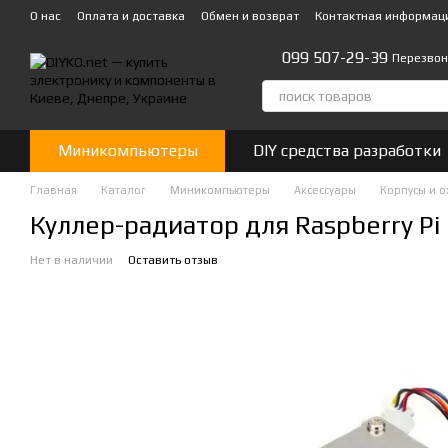
Перейти к основному контенту
О нас
Оплата и доставка
Обмен и возврат
Контактная информац
099 507-29-39
Перезвон
Миникомпьютеры
DIY средства разработки
Главная
Каталог
Миникомпьютеры
Аксессуары
Корпусы и 
Куллер-радиатор для Raspberry Pi
Нет в наличии
Оставить отзыв