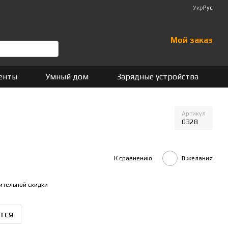
Укр
Рус
Мой заказ
енты
Умный дом
Зарядные устройства
Артикул
0328
К сравнению
В желания
ительной скидки
тся