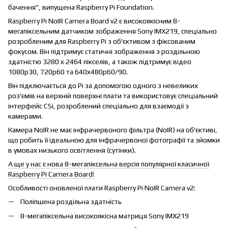
бачення", випущена Raspberry Pi Foundation.
Raspberry Pi NoIR Camera Board v2 є високоякісним 8-
мегапіксельним датчиком зображення Sony IMX219, спеціально
розробленим для Raspberry Pi з об'єктивом з фіксованим
фокусом. Він підтримує статичні зображення з роздільною
здатністю 3280 x 2464 пікселів, а також підтримує відео
1080p30, 720p60 та 640x480p60/90.
Він підключається до Pi за допомогою одного з невеликих
роз'ємів на верхній поверхні плати та використовує спеціальний
інтерфейс CSi, розроблений спеціально для взаємодії з
камерами.
Камера NoIR не має інфрачервоного фільтра (NoIR) на об'єктиві,
що робить її ідеальною для інфрачервоної фотографії та зйомки
в умовах низького освітлення (сутінки).
А ще у нас є нова 8-мегапіксельна версія популярної класичної
Raspberry Pi Camera Board!
Особливості оновленої плати Raspberry Pi NoIR Camera v2:
Поліпшена роздільна здатність
8-мегапіксельна високоякісна матриця Sony IMX219