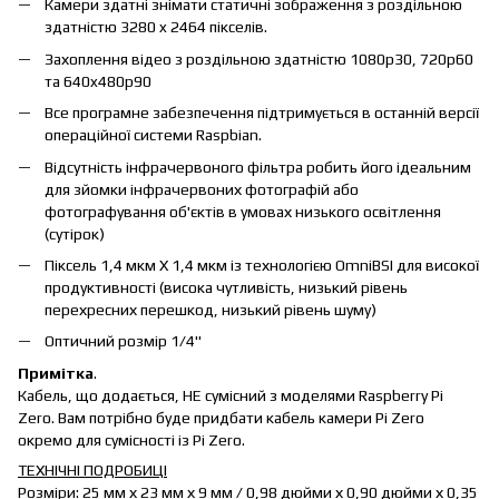
Камери здатні знімати статичні зображення з роздільною
здатністю 3280 x 2464 пікселів.
Захоплення відео з роздільною здатністю 1080p30, 720p60
та 640x480p90
Все програмне забезпечення підтримується в останній версії
операційної системи Raspbian.
Відсутність інфрачервоного фільтра робить його ідеальним
для зйомки інфрачервоних фотографій або
фотографування об'єктів в умовах низького освітлення
(сутірок)
Піксель 1,4 мкм X 1,4 мкм із технологією OmniBSI для високої
продуктивності (висока чутливість, низький рівень
перехресних перешкод, низький рівень шуму)
Оптичний розмір 1/4"
Примітка
.
Кабель, що додається, НЕ сумісний з моделями Raspberry Pi
Zero. Вам потрібно буде придбати кабель камери Pi Zero
окремо для сумісності із Pi Zero.
ТЕХНІЧНІ ПОДРОБИЦІ
Розміри: 25 мм х 23 мм х 9 мм / 0,98 дюйми х 0,90 дюйми х 0,35