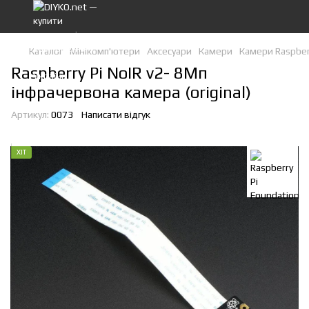
Каталог
Мінікомп'ютери
Аксесуари
Камери
Камери Raspberr
Raspberry Pi NoIR v2- 8Мп
інфрачервона камера (original)
Артикул:
0073
Написати відгук
ХІТ