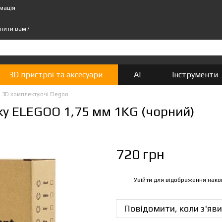
мація
нити вам?
3D пристрої та аксесуари
AI
Інструменти
3D комплектуючі Elegoo
уку ELEGOO 1,75 мм 1KG (чорний)
720 грн
Увійти
для відображення нако
%
Повідомити, коли з'яви