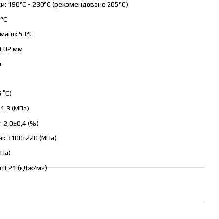
ки: 190°C - 230°C (рекомендовано 205°C)
5°C
ації: 53°C
 0,02 мм
с
5˚C)
±1,3 (МПа)
 2,0±0,4 (%)
ні: 3100±220 (МПа)
МПа)
8±0,21 (кДж/м2)