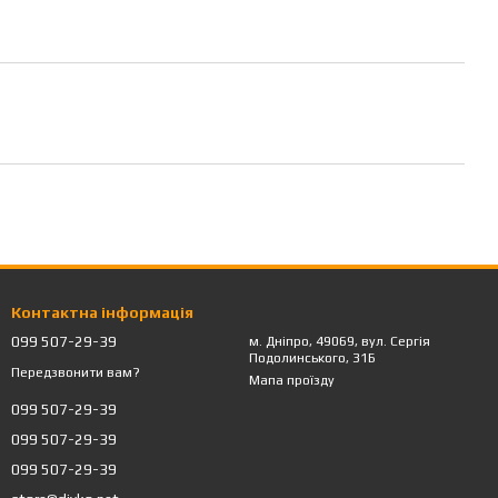
Контактна інформація
099 507-29-39
м. Дніпро, 49069, вул. Сергія
Подолинського, 31Б
Передзвонити вам?
Мапа проїзду
099 507-29-39
099 507-29-39
099 507-29-39