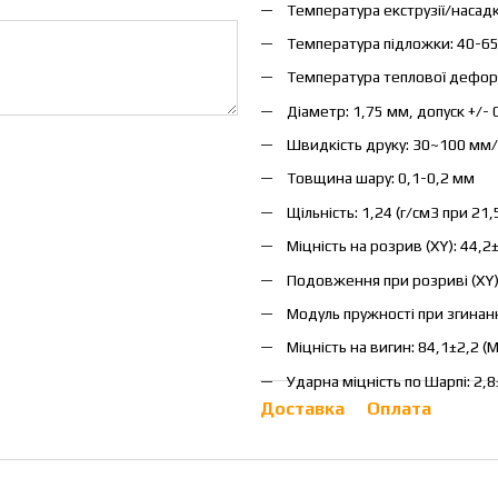
Температура екструзії/насад
Температура підложки: 40-6
Температура теплової деформ
Діаметр: 1,75 мм, допуск +/-
Швидкість друку: 30~100 мм/
Товщина шару: 0,1-0,2 мм
Щільність: 1,24 (г/см3 при 21,
Міцність на розрив (XY): 44,2
Подовження при розриві (XY):
Модуль пружності при згинан
Міцність на вигин: 84,1±2,2 (
Ударна міцність по Шарпі: 2,
Доставка
Оплата