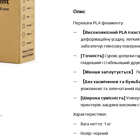
Опис
Переваги PLA філаменту:
【Високоякісний PLA пла
деформаційну усадку, легкий у
забезпечує глянсову поверхн
[Точність]
Сурові допуски г
гладкіший і стабільніший друк
【Менше заплутується】
П
【Без засмічення та буль
упаковкою та запечатаний пі
[Широка сумісність]
Універ
принтерів завдяки високим ст
Характеристики:
ою
Вага нетто: 1 кг
Колір: чорний