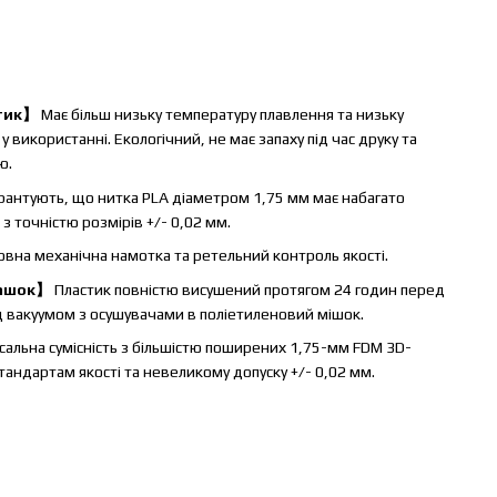
стик】
Має більш низьку температуру плавлення та низьку
 використанні. Екологічний, не має запаху під час друку та
ю.
арантують, що нитка PLA діаметром 1,75 мм має набагато
 з точністю розмірів +/- 0,02 мм.
овна механічна намотка та ретельний контроль якості.
башок】
Пластик повністю висушений протягом 24 годин перед
д вакуумом з осушувачами в поліетиленовий мішок.
сальна сумісність з більшістю поширених 1,75-мм FDM 3D-
андартам якості та невеликому допуску +/- 0,02 мм.