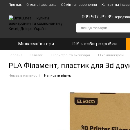
Перейти до основного контенту
Про нас
Оплата і доставка
Обмін та повернення
Контактна інфор
099 507-29-39
Передзво
Мінікомп'ютери
DIY засоби розробки
Головна
Каталог
3D пристрої та аксесуари
3D комплектуючі
PLA Філамент, пластик для 3d др
Немає в наявності
Написати відгук