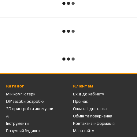
Каталог
Клієнтам
Мінікомп'ютери
Вхід до кабінету
DIY засоби розробки
Про нас
3D пристрої та аксесуари
Оплата і доставка
AI
Обмін та повернення
Інструменти
Контактна інформація
Розумний будинок
Мапа сайту