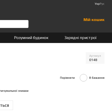
Укр
Рус
Мій кошик
Розумний будинок
Зарядні пристрої
Артикул
0148
Порівняти
В бажання
пичувальної знижки
ться