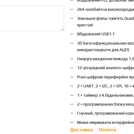
Вбудований PLL дозволяє зм
264-кілобайтна високопроду
Зовнішня флеш-пам'ять Quad-S
кристалі
Вбудований USB1.1
30 багатофункціональних вв
використовувати для АЦП)
Напруга введення/виводу 1,8
12-розрядний аналого-цифро
Різні цифрові периферійні пр
2 × UART, 2 × I2C, 2 × SPI, 16 
1 × таймер з 4 будильниками,
2 × програмованих блоку вве
Гнучкий, програмований ко
Може емулювати інтерфейси, 
Доставка
Оплата