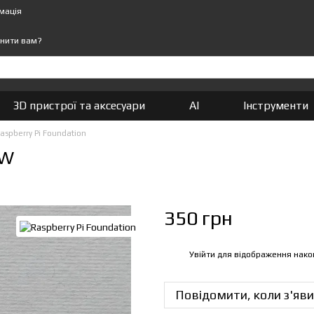
мація
нити вам?
3D пристрої та аксесуари
AI
Інструменти
Raspberry Pi Foundation
 W
350 грн
Увійти
для відображення нако
%
Повідомити, коли з'яви