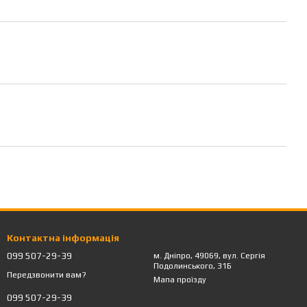
Контактна інформація
099 507-29-39
м. Дніпро, 49069, вул. Сергія
Подолинського, 31Б
Передзвонити вам?
Мапа проїзду
099 507-29-39