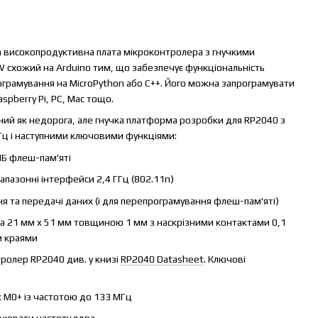
га високопродуктивна плата мікроконтролера з гнучкими
 схожий на Arduino тим, що забезпечує функціональність
грамування на MicroPython або C++. Його можна запрограмувати
pberry Pi, PC, Mac тощо.
ений як недорога, але гнучка платформа розробки для RP2040 з
ц і наступними ключовими функціями:
МБ флеш-пам'яті
апазонні інтерфейси 2,4 ГГц (802.11n)
я та передачі даних (і для перепрограмування флеш-пам'яті)
а 21 мм x 51 мм товщиною 1 мм з наскрізними контактами 0,1
и краями
ролер RP2040 див. у книзі
RP2040 Datasheet
. Ключові
 M0+ із частотою до 133 МГц