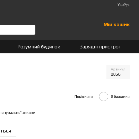
Укр
Рус
Мій кошик
Розумний будинок
Зарядні пристрої
Артикул
0056
Порівняти
В бажання
пичувальної знижки
ться