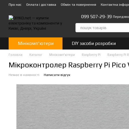
Перейти до основного контенту
Про нас
Оплата і доставка
Обмін та повернення
Контактна інфор
099 507-29-39
Передзво
Мінікомп'ютери
DIY засоби розробки
Головна
Каталог
Мінікомп'ютери
Raspberry Pi
Raspberry Pi 
Мікроконтролер Raspberry Pi Pico
Немає в наявності
Написати відгук