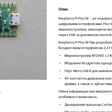
Опис
Raspberry Pi Pico W – це недоро
цифровими інтерфейсами. Pico W
мікроконтролера, виконуючи про
через USB за допомогою плати Ras
Raspberry Pi Pico W був розробл
бездротовим інтерфейсом 2,4 ГГ
Мікроконтролер RP2040 з 2 
Вбудовані бездротові одноді
Порт Micro USB B для живленн
40-контактна друкована плат
дюйма, а також із зубчастим
Повну інформацію про мікроконт
ою
особливості включають:
Двоядерний процесор Cortex