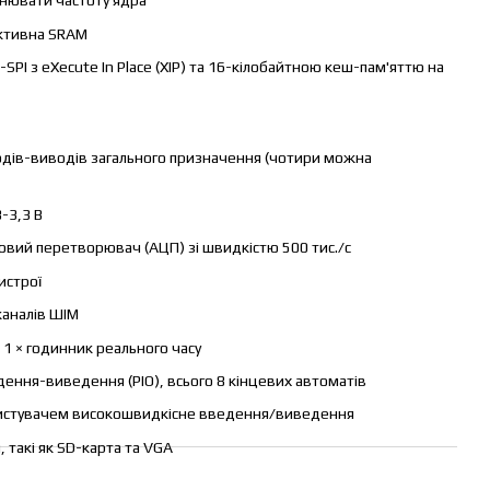
інювати частоту ядра
ктивна SRAM
PI з eXecute In Place (XIP) та 16-кілобайтною кеш-пам'яттю на
одів-виводів загального призначення (чотири можна
-3,3 В
вий перетворювач (АЦП) зі швидкістю 500 тис./с
истрої
× каналів ШІМ
 1 × годинник реального часу
дення-виведення (PIO), всього 8 кінцевих автоматів
ристувачем високошвидкісне введення/виведення
такі як SD-карта та VGA