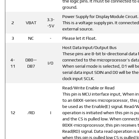
the logic pins. It must be connected to 
ground.
Power Supply for Display Module Circuit.
3.3-
2
VBAT
This is a voltage supply pin. It connected
-5V
external source.
3
NC
-
Please let it Float.
Host Data Input/Output Bus
These pins are 8-bit bi-directional data
4-
DB0—
connected to the microprocessor’s data
I/O
11
DB7
When serial mode is selected, D1 will b
serial data input SDIN and D0 will be the 
clock input SCLK.
Read/Write Enable or Read
This pin is MCU interface input, When in
to an 68XX-series microprocessor, this p
be used as the Enable(E) signal. Read/W
12
/RD
I
operation is initiated when this pin is p
and the CS is pulled low. When connecti
80XX-microprocessor,this pin receives 
Read(RD) signal. Data read operation is i
when this pin is pulled low CS is pulled l