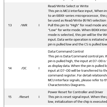
Read/Write Select or Write
This pin is MCU interface input, When in
to an 68XX-series microprocessor, this p
be used as Read/Write (R/W) selection 
13
/WR
I
Pull this pin to “High” for read mode and 
“Low” for write mode. When 80XX inter
mode is selected, this pin will be the W
input. Data write operation is initiated 
pin is pulled low and the CS is pulled low
Data/Command Control
This pin is Data/Command control pin.
pin is pulled high, the input at D7~D0 is
as display data. When the pin is pulled l
14
/DC
I
input at D7~D0 will be transferred to th
command register. For detail relationsh
MCU interface signals, please refer to 
Characteristics Diagrams.
Power Reset for Controller and Driver
15
/Reset
I
This pin is reset signal input. When the 
low, initialization of the chip is executed