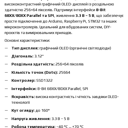
висококонтрастний графічний OLED-дисплей із роздільною
здатністю 256×64 пікселів. Підтримує інтерфейси
8-
Bit
68XX/80XX Parallel та SPI
, живлення
3.3 В – 5 В
, що забезпечує
просте підключення до Arduino, Raspberry Pi, STM32 та інших
мікроконтролерів. Ідеальний для вбудованих систем, DIY-
проєктів та вимірювальних приладів.
Основні характеристики:
Тип дисплея:
графічний OLED (органічні світлодіоди)
Діагональ:
3.12"
Роздільна здатність:
256×64 пікселів
Кількість точок (Dots):
25664
Контролер:
SSD1322
Інтерфейси:
8-Bit 68XX/80XX Parallel, SPI
Яскравість:
висока контрастність і чіткість завдяки OLED-
технології
Кут огляду:
до 160°
Напруга живлення:
3.3 В – 5 В
Робоча температура:
–40 °C … +70 °C