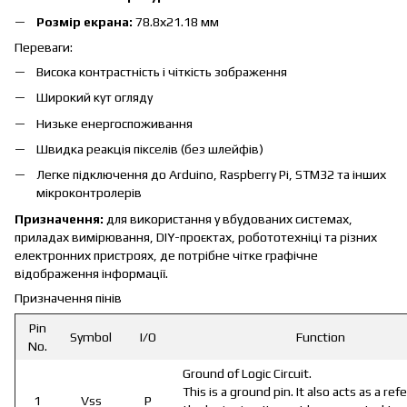
Розмір екрана:
78.8х21.18 мм
Переваги:
Висока контрастність і чіткість зображення
Широкий кут огляду
Низьке енергоспоживання
Швидка реакція пікселів (без шлейфів)
Легке підключення до Arduino, Raspberry Pi, STM32 та інших
мікроконтролерів
Призначення:
для використання у вбудованих системах,
приладах вимірювання, DIY-проєктах, робототехніці та різних
електронних пристроях, де потрібне чітке графічне
відображення інформації.
Призначення пінів
Pin
Symbol
I/O
Function
No.
Ground of Logic Circuit.
This is a ground pin. It also acts as a ref
1
Vss
P