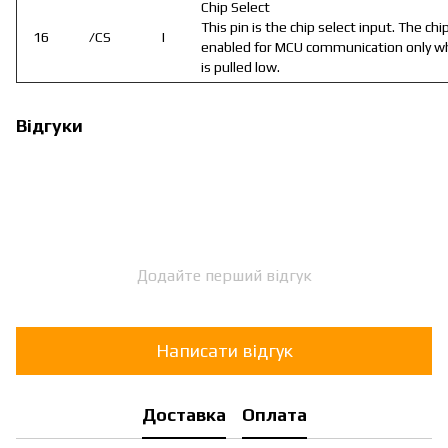
Chip Select
This pin is the chip select input. The chip
16
/CS
I
enabled for MCU communication only w
is pulled low.
Відгуки
Додайте перший відгук
Написати відгук
Доставка
Оплата