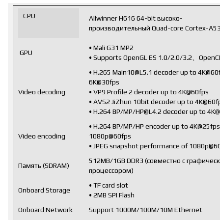
CPU
Allwinner H616 64-bit высоко-
производительный Quad-core Cortex-A53
• Mali G31 MP2
GPU
• Supports OpenGL ES 1.0/2.0/3.2、OpenCL
• H.265 Main10@L5.1 decoder up to 4K@60f
6K@30fps
Video decoding
• VP9 Profile 2 decoder up to 4K@60fps
• AVS2 JiZhun 10bit decoder up to 4K@60f
• H.264 BP/MP/HP@L4.2 decoder up to 4K
• H.264 BP/MP/HP encoder up to 4K@25fps
Video encoding
1080p@60fps
• JPEG snapshot performance of 1080p@6
512MB/1GB DDR3 (совместно с графичес
Память (SDRAM)
процессором)
• TF card slot
Onboard Storage
• 2MB SPI Flash
Onboard Network
Support 1000M/100M/10M Ethernet