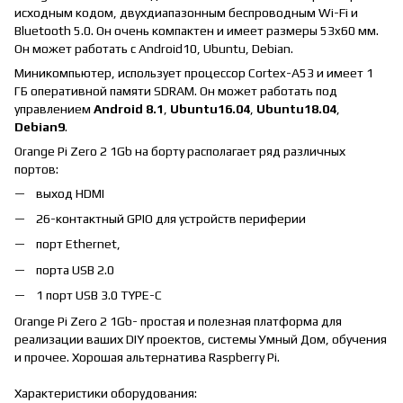
исходным кодом,
двухдиапазонным беспроводным Wi-Fi и
Bluetooth 5.0. Он очень компактен и имеет размеры 53x60 мм.
Он может работать с Android10, Ubuntu, Debian.
Миникомпьютер, использует процессор Cortex-A53 и имеет 1
ГБ оперативной памяти SDRAM. Он может работать под
управлением
Android 8.1
,
Ubuntu16.04
,
Ubuntu18.04
,
Debian9
.
Orange Pi Zero 2 1Gb на борту располагает ряд различных
портов:
выход HDMI
26-контактный GPIO для устройств периферии
порт Ethernet,
порта USB 2.0
1 порт USB 3.0 TYPE-C
Orange Pi Zero 2 1Gb
- простая и полезная платформа для
реализации ваших DIY проектов, системы Умный Дом, обучения
и прочее. Хорошая альтернатива Raspberry Pi.
Характеристики оборудования: