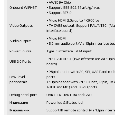
• AW859A Chip
Onboard WiFi+BT
• Support IEEE 802.11 a/b/g/n/ac
• Support BT5.0
• Micro HDMI 2.0a up to 4K@60fps
Video Outputs
• TV CVBS output, Support PAL/NTSC（Via
interface board）
• Micro HDMI
Audio output
• 3.5mm audio port (Via 13pin interface bo
Power Source
Type-C interface 5V3A input
3*USB 2.0 HOST (Two of them are via 13pin
USB 2.0 Ports
board)
• 26pin header with I2C, SPI, UART and mul
Low-level
ports
peripherals
• 13pin header with 2*USB Host, IR pin, T
AUDIO (no MIC) and 3 GPIO ports
Debug serial port
UART-TX, UART-RX and GND
Индикация
Power led & Status led
IR приёмник
Support IR remote control (via 13pin interf